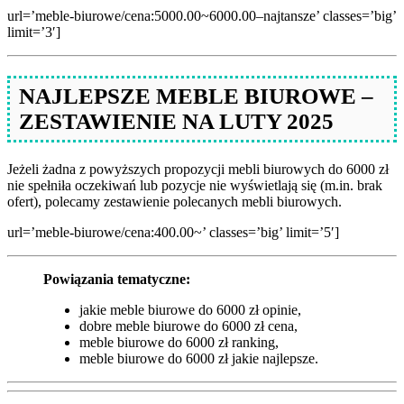
url=’meble-biurowe/cena:5000.00~6000.00–najtansze’ classes=’big’
limit=’3′]
NAJLEPSZE MEBLE BIUROWE –
ZESTAWIENIE NA LUTY 2025
Jeżeli żadna z powyższych propozycji mebli biurowych do 6000 zł
nie spełniła oczekiwań lub pozycje nie wyświetlają się (m.in. brak
ofert), polecamy zestawienie polecanych mebli biurowych.
url=’meble-biurowe/cena:400.00~’ classes=’big’ limit=’5′]
Powiązania tematyczne:
jakie meble biurowe do 6000 zł opinie,
dobre meble biurowe do 6000 zł cena,
meble biurowe do 6000 zł ranking,
meble biurowe do 6000 zł jakie najlepsze.