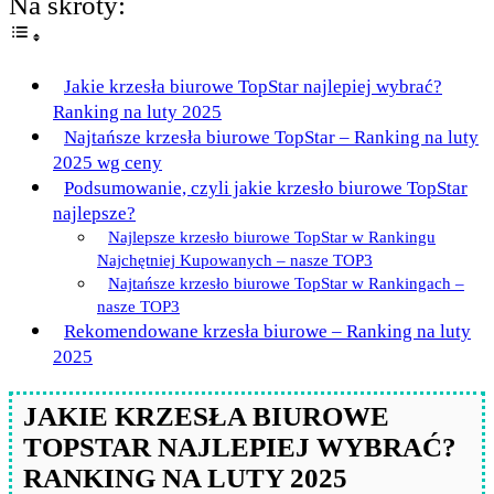
Na skróty:
Jakie krzesła biurowe TopStar najlepiej wybrać?
Ranking na luty 2025
Najtańsze krzesła biurowe TopStar – Ranking na luty
2025 wg ceny
Podsumowanie, czyli jakie krzesło biurowe TopStar
najlepsze?
Najlepsze krzesło biurowe TopStar w Rankingu
Najchętniej Kupowanych – nasze TOP3
Najtańsze krzesło biurowe TopStar w Rankingach –
nasze TOP3
Rekomendowane krzesła biurowe – Ranking na luty
2025
JAKIE KRZESŁA BIUROWE
TOPSTAR NAJLEPIEJ WYBRAĆ?
RANKING NA LUTY 2025