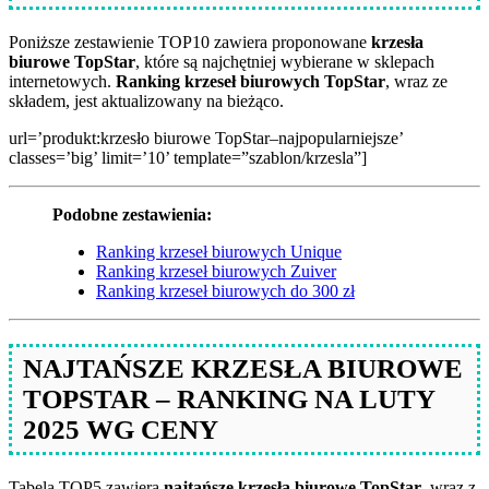
Poniższe zestawienie TOP10 zawiera proponowane
krzesła
biurowe TopStar
, które są najchętniej wybierane w sklepach
internetowych.
Ranking krzeseł biurowych TopStar
, wraz ze
składem, jest aktualizowany na bieżąco.
url=’produkt:krzesło biurowe TopStar–najpopularniejsze’
classes=’big’ limit=’10’ template=”szablon/krzesla”]
Podobne zestawienia:
Ranking krzeseł biurowych Unique
Ranking krzeseł biurowych Zuiver
Ranking krzeseł biurowych do 300 zł
NAJTAŃSZE KRZESŁA BIUROWE
TOPSTAR – RANKING NA LUTY
2025 WG CENY
Tabela TOP5 zawiera
najtańsze krzesła biurowe TopStar
, wraz z