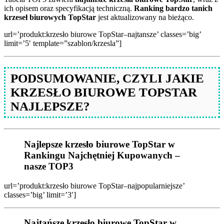
ich opisem oraz specyfikacją techniczną.
Ranking bardzo tanich
krzeseł biurowych TopStar
jest aktualizowany na bieżąco.
url=’produkt:krzesło biurowe TopStar–najtansze’ classes=’big’
limit=’5′ template=”szablon/krzesla”]
PODSUMOWANIE, CZYLI JAKIE
KRZESŁO BIUROWE TOPSTAR
NAJLEPSZE?
Najlepsze krzesło biurowe TopStar w
Rankingu Najchętniej Kupowanych –
nasze TOP3
url=’produkt:krzesło biurowe TopStar–najpopularniejsze’
classes=’big’ limit=’3′]
Najtańsze krzesło biurowe TopStar w