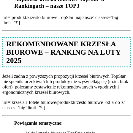
Rankingach – nasze TOP3
url=’produkt:krzesło biurowe TopStar–najtansze’ classes=’big’
limit=’3′]
REKOMENDOWANE KRZESŁA
BIUROWE – RANKING NA LUTY
2025
Jeżeli żadna z powyższych propozycji krzeseł biurowych TopStar
nie spełniła oczekiwań lub produkty nie wyświetlają się (m.in. brak
ofert), polecamy zestawienie rekomendowanych wygodnych i
ergonomicznych krzeseł biurowych.
url=’krzesla-i-fotele-biurowe/produkt:krzesło biurowe–od-a-do-z’
classes=’big’ limit=’5′]
Powiązania tematyczne: