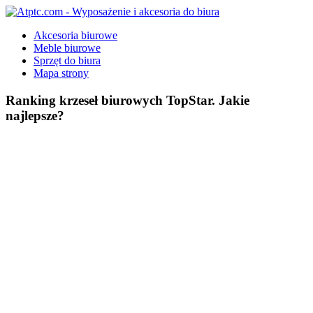
Skip
to
Atptc.com
Wyposażenie
Akcesoria biurowe
content
i
Meble biurowe
akcesoria
Sprzęt do biura
do
Mapa strony
biura
Ranking krzeseł biurowych TopStar. Jakie
najlepsze?